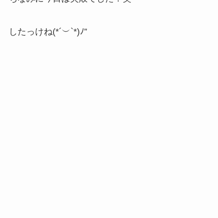
したっけね(*´︶`*)ﾉ”